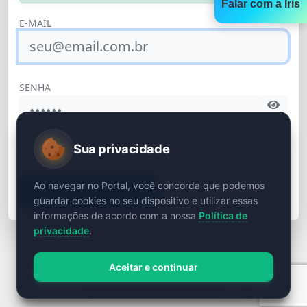
Falar com a Íris
E-MAIL
SENHA
Sua privacidade
Esqueceu a senha?
Me manter conectado
Ao navegar no Portal, você concorda que podemos
ACESSAR SISTEMA
guardar cookies no seu dispositivo e utilizar essas
informações de acordo com a nossa
Política de
privacidade
.
@zauris
Aceitar e continuar
© 2026 Zauris Tecnologia.